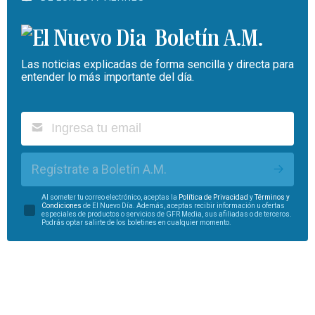
Boletín A.M.
Las noticias explicadas de forma sencilla y directa para
entender lo más importante del día.
Regístrate a Boletín A.M.
Al someter tu correo electrónico, aceptas la
Política de Privacidad
y
Términos y
Condiciones
de El Nuevo Día. Además, aceptas recibir información u ofertas
especiales de productos o servicios de GFR Media, sus afiliadas o de terceros.
Podrás optar salirte de los boletines en cualquier momento.