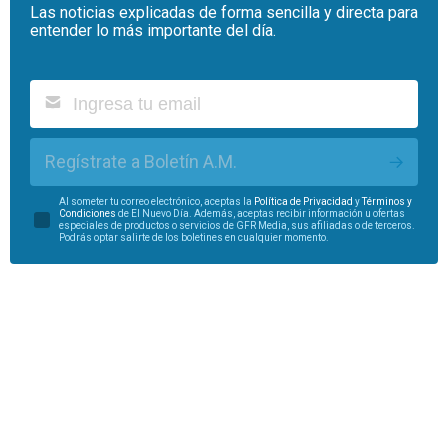
Las noticias explicadas de forma sencilla y directa para
entender lo más importante del día.
Regístrate a Boletín A.M.
Al someter tu correo electrónico, aceptas la
Política de Privacidad
y
Términos y
Condiciones
de El Nuevo Día. Además, aceptas recibir información u ofertas
especiales de productos o servicios de GFR Media, sus afiliadas o de terceros.
Podrás optar salirte de los boletines en cualquier momento.