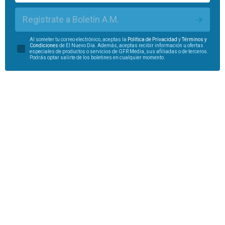
Regístrate a Boletín A.M.
Al someter tu correo electrónico, aceptas la
Política de Privacidad
y
Términos y
Condiciones
de El Nuevo Día. Además, aceptas recibir información u ofertas
especiales de productos o servicios de GFR Media, sus afiliadas o de terceros.
Podrás optar salirte de los boletines en cualquier momento.