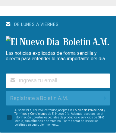
DE LUNES A VIERNES
Boletín A.M.
Las noticias explicadas de forma sencilla y
directa para entender lo más importante del día.
Regístrate a Boletín A.M.
Al someter tu correo electrónico, aceptas la
Política de Privacidad
y
Términos y Condiciones
de El Nuevo Día. Además, aceptas recibir
información u ofertas especiales de productos o servicios de GFR
Media, sus afiliadas o de terceros. Podrás optar salirte de los
boletines en cualquier momento.