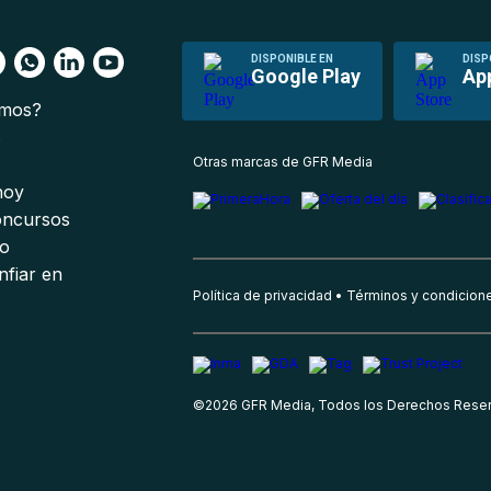
DISPONIBLE EN
DISP
Google Play
Ap
omos?
s
Otras marcas de GFR Media
 hoy
oncursos
io
nfiar en
Política de privacidad
Términos y condicion
©
2026
GFR Media, Todos los Derechos Rese