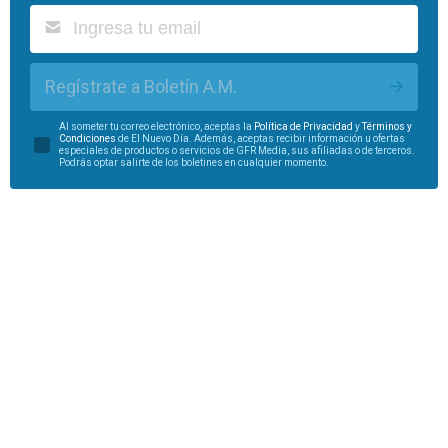
Regístrate a Boletín A.M.
Al someter tu correo electrónico, aceptas la
Política de Privacidad
y
Términos y
Condiciones
de El Nuevo Día. Además, aceptas recibir información u ofertas
especiales de productos o servicios de GFR Media, sus afiliadas o de terceros.
Podrás optar salirte de los boletines en cualquier momento.