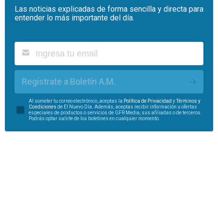
Las noticias explicadas de forma sencilla y directa para
entender lo más importante del día.
Regístrate a Boletín A.M.
Al someter tu correo electrónico, aceptas la
Política de Privacidad
y
Términos y
Condiciones
de El Nuevo Día. Además, aceptas recibir información u ofertas
especiales de productos o servicios de GFR Media, sus afiliadas o de terceros.
Podrás optar salirte de los boletines en cualquier momento.