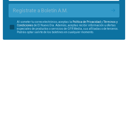
Regístrate a Boletín A.M.
Al someter tu correo electrónico, aceptas la
Política de Privacidad
y
Términos y
Condiciones
de El Nuevo Día. Además, aceptas recibir información u ofertas
especiales de productos o servicios de GFR Media, sus afiliadas o de terceros.
Podrás optar salirte de los boletines en cualquier momento.