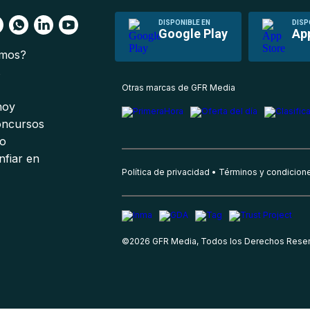
DISPONIBLE EN
DISP
Google Play
Ap
omos?
s
Otras marcas de GFR Media
 hoy
oncursos
io
nfiar en
Política de privacidad
Términos y condicion
©
2026
GFR Media, Todos los Derechos Rese