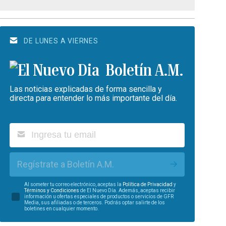
DE LUNES A VIERNES
Boletín A.M.
Las noticias explicadas de forma sencilla y
directa para entender lo más importante del día.
Regístrate a Boletín A.M.
Al someter tu correo electrónico, aceptas la
Política de Privacidad
y
Términos y Condiciones
de El Nuevo Día. Además, aceptas recibir
información u ofertas especiales de productos o servicios de GFR
Media, sus afiliadas o de terceros. Podrás optar salirte de los
boletines en cualquier momento.