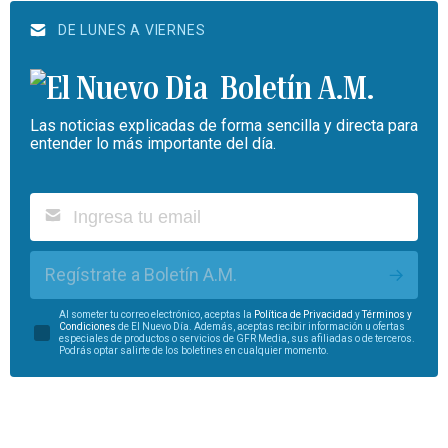
DE LUNES A VIERNES
Boletín A.M.
Las noticias explicadas de forma sencilla y directa para
entender lo más importante del día.
Regístrate a Boletín A.M.
Al someter tu correo electrónico, aceptas la
Política de Privacidad
y
Términos y
Condiciones
de El Nuevo Día. Además, aceptas recibir información u ofertas
especiales de productos o servicios de GFR Media, sus afiliadas o de terceros.
Podrás optar salirte de los boletines en cualquier momento.