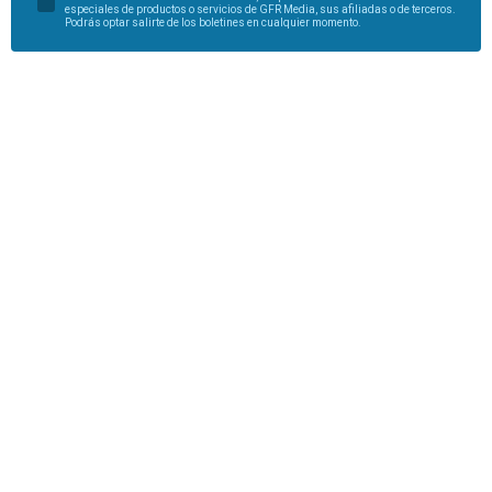
especiales de productos o servicios de GFR Media, sus afiliadas o de terceros.
Podrás optar salirte de los boletines en cualquier momento.