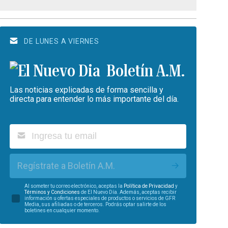
DE LUNES A VIERNES
Boletín A.M.
Las noticias explicadas de forma sencilla y
directa para entender lo más importante del día.
Regístrate a Boletín A.M.
Al someter tu correo electrónico, aceptas la
Política de Privacidad
y
Términos y Condiciones
de El Nuevo Día. Además, aceptas recibir
información u ofertas especiales de productos o servicios de GFR
Media, sus afiliadas o de terceros. Podrás optar salirte de los
boletines en cualquier momento.