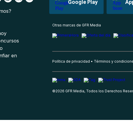
Google Play
Ap
omos?
s
Otras marcas de GFR Media
 hoy
oncursos
io
nfiar en
Política de privacidad
Términos y condicion
©
2026
GFR Media, Todos los Derechos Rese