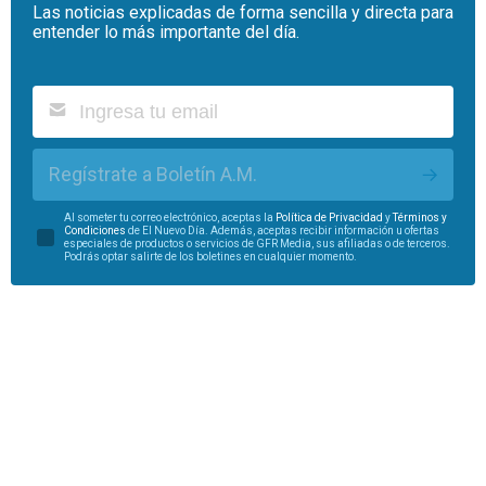
Las noticias explicadas de forma sencilla y directa para
entender lo más importante del día.
Regístrate a Boletín A.M.
Al someter tu correo electrónico, aceptas la
Política de Privacidad
y
Términos y
Condiciones
de El Nuevo Día. Además, aceptas recibir información u ofertas
especiales de productos o servicios de GFR Media, sus afiliadas o de terceros.
Podrás optar salirte de los boletines en cualquier momento.