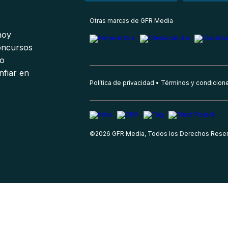
s
Otras marcas de GFR Media
 hoy
oncursos
io
nfiar en
Política de privacidad
Términos y condicion
©
2026
GFR Media, Todos los Derechos Rese