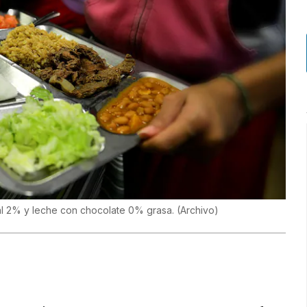
 al 2% y leche con chocolate 0% grasa.
(
Archivo
)