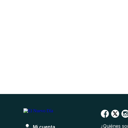
¿Quiénes s
Mi cuenta