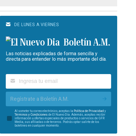
DE LUNES A VIERNES
Boletín A.M.
Las noticias explicadas de forma sencilla y
directa para entender lo más importante del día.
Regístrate a Boletín A.M.
Al someter tu correo electrónico, aceptas la
Política de Privacidad
y
Términos y Condiciones
de El Nuevo Día. Además, aceptas recibir
información u ofertas especiales de productos o servicios de GFR
Media, sus afiliadas o de terceros. Podrás optar salirte de los
boletines en cualquier momento.