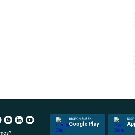
DISPONIBLE EN
DISP
Google Play
Ap
omos?