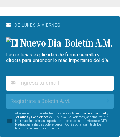
DE LUNES A VIERNES
Boletín A.M.
Las noticias explicadas de forma sencilla y
directa para entender lo más importante del día.
Regístrate a Boletín A.M.
Al someter tu correo electrónico, aceptas la
Política de Privacidad
y
Términos y Condiciones
de El Nuevo Día. Además, aceptas recibir
información u ofertas especiales de productos o servicios de GFR
Media, sus afiliadas o de terceros. Podrás optar salirte de los
boletines en cualquier momento.