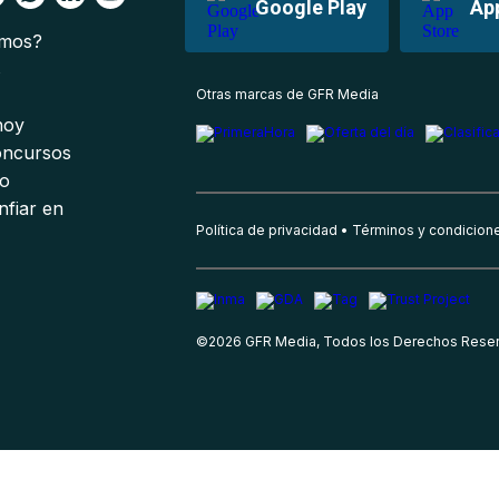
Google Play
Ap
omos?
s
Otras marcas de GFR Media
 hoy
oncursos
io
nfiar en
Política de privacidad
Términos y condicion
©
2026
GFR Media, Todos los Derechos Rese