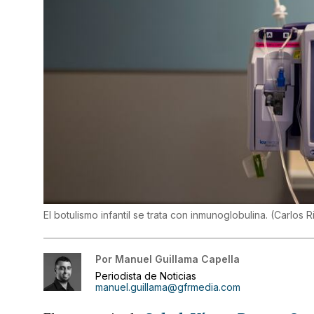
El botulismo infantil se trata con inmunoglobulina.
(
Carlos Ri
Por
Manuel Guillama Capella
Periodista de Noticias
manuel.guillama@gfrmedia.com