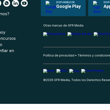
DISPONIBLE EN
DISP
Google Play
Ap
omos?
s
Otras marcas de GFR Media
 hoy
oncursos
io
nfiar en
Política de privacidad
Términos y condicion
©
2026
GFR Media, Todos los Derechos Rese