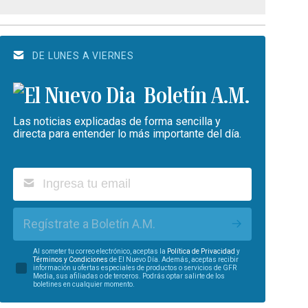
DE LUNES A VIERNES
Boletín A.M.
Las noticias explicadas de forma sencilla y
directa para entender lo más importante del día.
Regístrate a Boletín A.M.
Al someter tu correo electrónico, aceptas la
Política de Privacidad
y
Términos y Condiciones
de El Nuevo Día. Además, aceptas recibir
información u ofertas especiales de productos o servicios de GFR
Media, sus afiliadas o de terceros. Podrás optar salirte de los
boletines en cualquier momento.