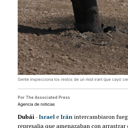
Gente inspecciona los restos de un misil iraní que cayó ce
Por
The Associated Press
Agencia de noticias
Dubái
-
Israel
e
Irán
intercambiaron fuego
represalia que amenazaban con arrastrar 