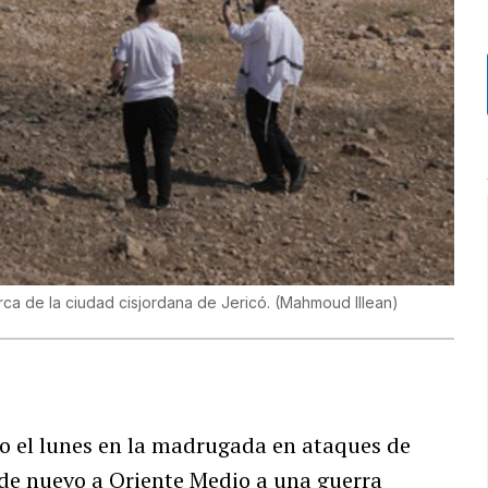
rca de la ciudad cisjordana de Jericó.
(
Mahmoud Illean
)
 el lunes en la madrugada en ataques de
de nuevo a Oriente Medio a una guerra