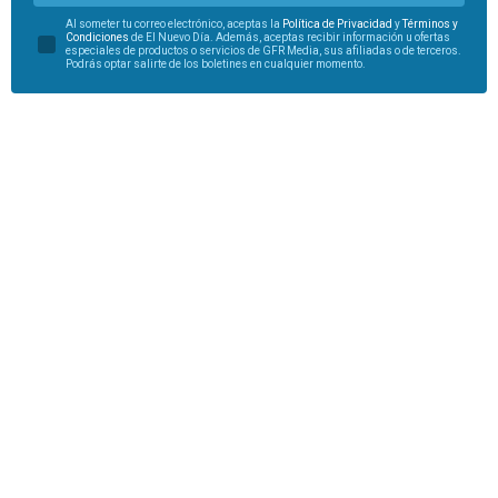
Al someter tu correo electrónico, aceptas la
Política de Privacidad
y
Términos y
Condiciones
de El Nuevo Día. Además, aceptas recibir información u ofertas
especiales de productos o servicios de GFR Media, sus afiliadas o de terceros.
Podrás optar salirte de los boletines en cualquier momento.