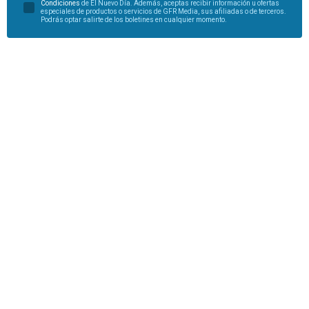
Condiciones
de El Nuevo Día. Además, aceptas recibir información u ofertas
especiales de productos o servicios de GFR Media, sus afiliadas o de terceros.
Podrás optar salirte de los boletines en cualquier momento.