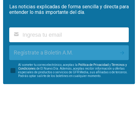
Las noticias explicadas de forma sencilla y directa para
entender lo más importante del día.
Regístrate a Boletín A.M.
Al someter tu correo electrónico, aceptas la
Política de Privacidad
y
Términos y
Condiciones
de El Nuevo Día. Además, aceptas recibir información u ofertas
especiales de productos o servicios de GFR Media, sus afiliadas o de terceros.
Podrás optar salirte de los boletines en cualquier momento.