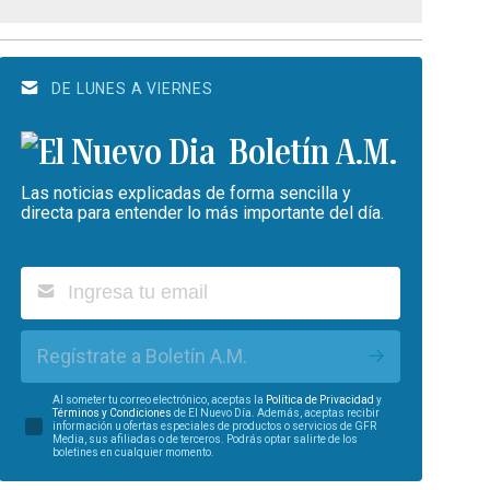
DE LUNES A VIERNES
Boletín A.M.
Las noticias explicadas de forma sencilla y
directa para entender lo más importante del día.
Regístrate a Boletín A.M.
Al someter tu correo electrónico, aceptas la
Política de Privacidad
y
Términos y Condiciones
de El Nuevo Día. Además, aceptas recibir
información u ofertas especiales de productos o servicios de GFR
Media, sus afiliadas o de terceros. Podrás optar salirte de los
boletines en cualquier momento.