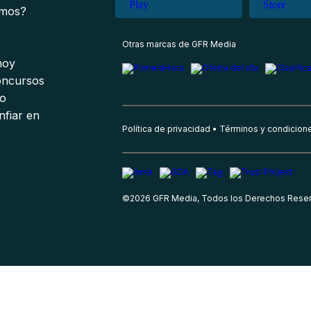
omos?
s
Otras marcas de GFR Media
 hoy
oncursos
io
nfiar en
Política de privacidad
Términos y condicion
©
2026
GFR Media, Todos los Derechos Rese