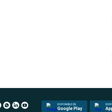
DISPONIBLE EN
DISP
Google Play
Ap