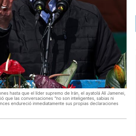
s hasta que el líder supremo de Irán, el ayatolá Alí Jamenei,
ó que las conversaciones “no son inteligentes, sabias ni
ntonces endureció inmediatamente sus propias declaraciones