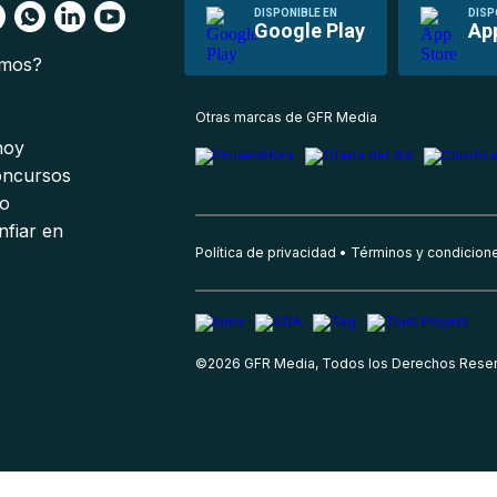
DISPONIBLE EN
DISP
Google Play
Ap
omos?
s
Otras marcas de GFR Media
 hoy
oncursos
io
nfiar en
Política de privacidad
Términos y condicion
©
2026
GFR Media, Todos los Derechos Rese