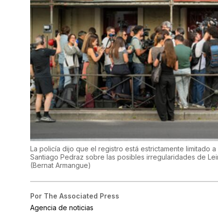
La policía dijo que el registro está estrictamente limitado 
Santiago Pedraz sobre las posibles irregularidades de Leir
(
Bernat Armangue
)
Por
The Associated Press
Agencia de noticias