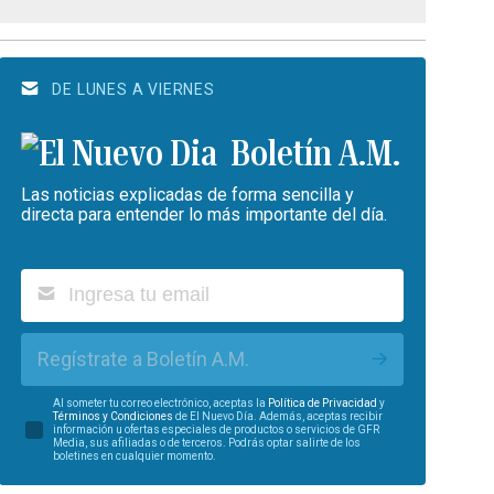
DE LUNES A VIERNES
Boletín A.M.
Las noticias explicadas de forma sencilla y
directa para entender lo más importante del día.
Regístrate a Boletín A.M.
Al someter tu correo electrónico, aceptas la
Política de Privacidad
y
Términos y Condiciones
de El Nuevo Día. Además, aceptas recibir
información u ofertas especiales de productos o servicios de GFR
Media, sus afiliadas o de terceros. Podrás optar salirte de los
boletines en cualquier momento.