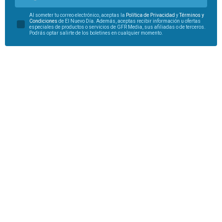
Al someter tu correo electrónico, aceptas la
Política de Privacidad
y
Términos y
Condiciones
de El Nuevo Día. Además, aceptas recibir información u ofertas
especiales de productos o servicios de GFR Media, sus afiliadas o de terceros.
Podrás optar salirte de los boletines en cualquier momento.