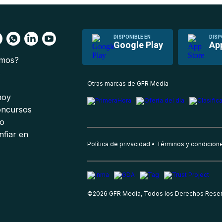
DISPONIBLE EN
DISP
Google Play
Ap
omos?
s
Otras marcas de GFR Media
 hoy
oncursos
io
nfiar en
Política de privacidad
Términos y condicion
©
2026
GFR Media, Todos los Derechos Rese