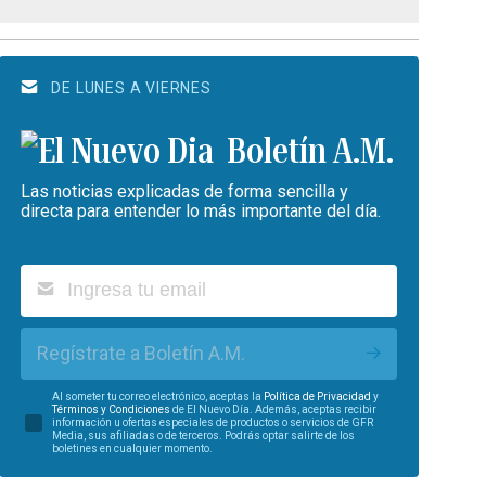
DE LUNES A VIERNES
Boletín A.M.
Las noticias explicadas de forma sencilla y
directa para entender lo más importante del día.
Regístrate a Boletín A.M.
Al someter tu correo electrónico, aceptas la
Política de Privacidad
y
Términos y Condiciones
de El Nuevo Día. Además, aceptas recibir
información u ofertas especiales de productos o servicios de GFR
Media, sus afiliadas o de terceros. Podrás optar salirte de los
boletines en cualquier momento.