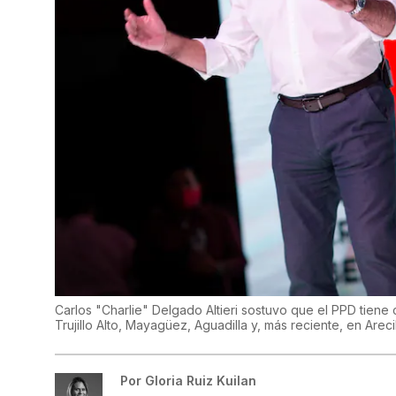
Carlos "Charlie" Delgado Altieri sostuvo que el PPD tiene
Trujillo Alto, Mayagüez, Aguadilla y, más reciente, en Arec
Por
Gloria Ruiz Kuilan