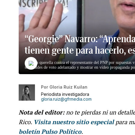
“Georgie” Navarro: “Aprendan
tienen gente para hacerlo, 
Radican querella contra el representante del PNP por supuestas v
solicitudes de voto adelantado y mostrar en vídeo propaganda pol
Por
Gloria Ruiz Kuilan
Periodista investigadora
gloria.ruiz@gfrmedia.com
Nota del editor:
no te pierdas ni un detall
Rico.
Visita nuestro sitio especial
para m
boletín Pulso Político
.