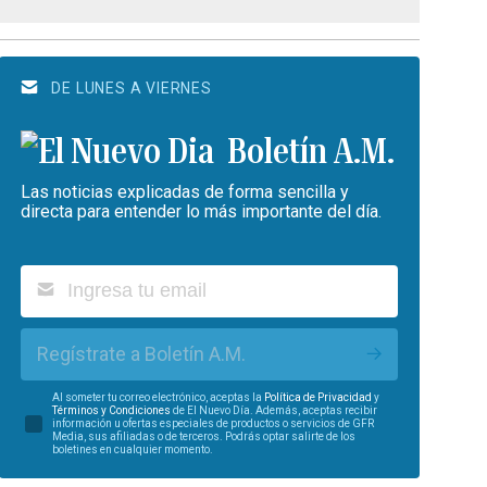
DE LUNES A VIERNES
Boletín A.M.
Las noticias explicadas de forma sencilla y
directa para entender lo más importante del día.
Regístrate a Boletín A.M.
Al someter tu correo electrónico, aceptas la
Política de Privacidad
y
Términos y Condiciones
de El Nuevo Día. Además, aceptas recibir
información u ofertas especiales de productos o servicios de GFR
Media, sus afiliadas o de terceros. Podrás optar salirte de los
boletines en cualquier momento.