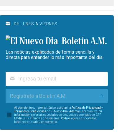
DE LUNES A VIERNES
Boletín A.M.
Las noticias explicadas de forma sencilla y
directa para entender lo más importante del día.
Regístrate a Boletín A.M.
Al someter tu correo electrónico, aceptas la
Política de Privacidad
y
Términos y Condiciones
de El Nuevo Día. Además, aceptas recibir
información u ofertas especiales de productos o servicios de GFR
Media, sus afiliadas o de terceros. Podrás optar salirte de los
boletines en cualquier momento.