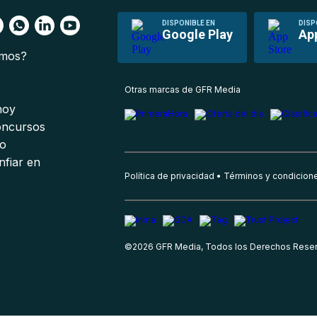
DISPONIBLE EN
DISP
Google Play
Ap
omos?
s
Otras marcas de GFR Media
 hoy
oncursos
io
nfiar en
Política de privacidad
Términos y condicion
©
2026
GFR Media, Todos los Derechos Rese