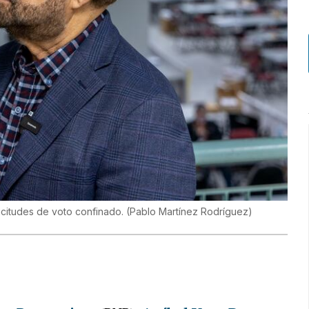
icitudes de voto confinado.
(
Pablo Martínez Rodríguez
)