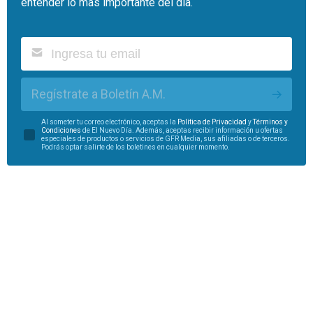
entender lo más importante del día.
Regístrate a Boletín A.M.
Al someter tu correo electrónico, aceptas la
Política de Privacidad
y
Términos y
Condiciones
de El Nuevo Día. Además, aceptas recibir información u ofertas
especiales de productos o servicios de GFR Media, sus afiliadas o de terceros.
Podrás optar salirte de los boletines en cualquier momento.