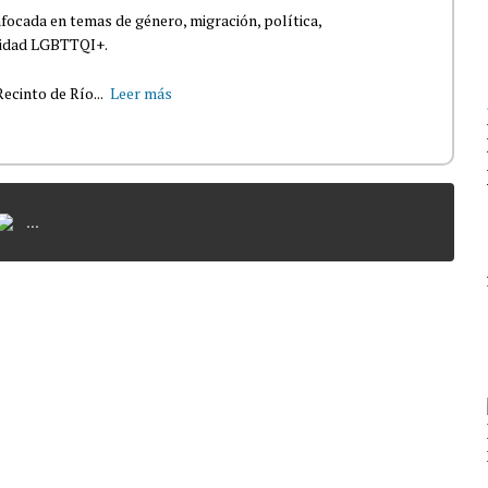
nfocada en temas de género, migración, política,
nidad LGBTTQI+.
ecinto de Río...
Leer más
...