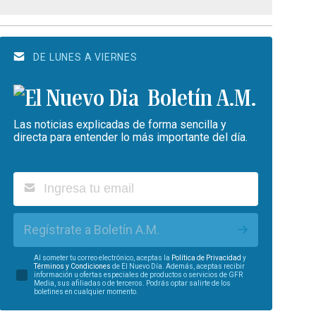
DE LUNES A VIERNES
Boletín A.M.
Las noticias explicadas de forma sencilla y
directa para entender lo más importante del día.
Regístrate a Boletín A.M.
Al someter tu correo electrónico, aceptas la
Política de Privacidad
y
Términos y Condiciones
de El Nuevo Día. Además, aceptas recibir
información u ofertas especiales de productos o servicios de GFR
Media, sus afiliadas o de terceros. Podrás optar salirte de los
boletines en cualquier momento.