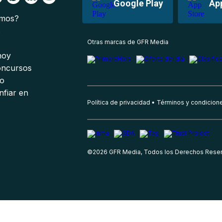
Google Play
Ap
omos?
s
Otras marcas de GFR Media
 hoy
oncursos
io
nfiar en
Política de privacidad
Términos y condicion
©
2026
GFR Media, Todos los Derechos Rese