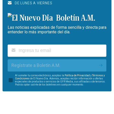
DE LUNES A VIERNES
Boletín A.M.
Las noticias explicadas de forma sencilla y directa para
entender lo más importante del día.
Regístrate a Boletín A.M.
Al someter tu correo electrónico, aceptas la
Política de Privacidad
y
Términos y
Condiciones
de El Nuevo Día. Además, aceptas recibir información u ofertas
especiales de productos o servicios de GFR Media, sus afiliadas o de terceros.
Podrás optar salirte de los boletines en cualquier momento.