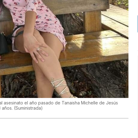
al asesinato el año pasado de Tanaisha Michelle de Jesús
3 años.
(
Suministrada
)