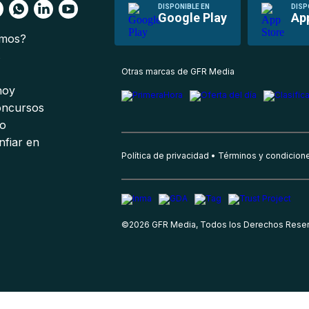
DISPONIBLE EN
DISP
Google Play
Ap
omos?
s
Otras marcas de GFR Media
 hoy
oncursos
io
nfiar en
Política de privacidad
Términos y condicion
©
2026
GFR Media, Todos los Derechos Rese