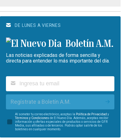
DE LUNES A VIERNES
Boletín A.M.
Las noticias explicadas de forma sencilla y
directa para entender lo más importante del día.
Regístrate a Boletín A.M.
Al someter tu correo electrónico, aceptas la
Política de Privacidad
y
Términos y Condiciones
de El Nuevo Día. Además, aceptas recibir
información u ofertas especiales de productos o servicios de GFR
Media, sus afiliadas o de terceros. Podrás optar salirte de los
boletines en cualquier momento.