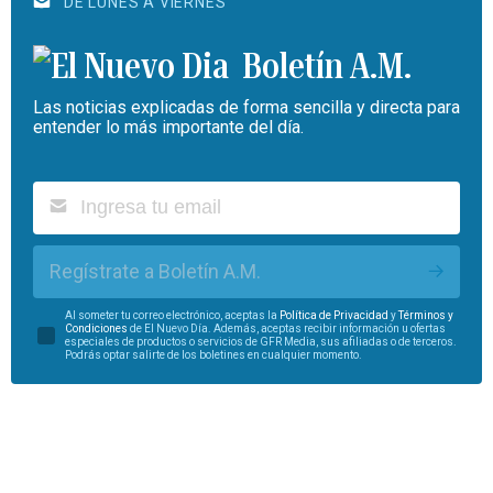
DE LUNES A VIERNES
Boletín A.M.
Las noticias explicadas de forma sencilla y directa para
entender lo más importante del día.
Regístrate a Boletín A.M.
Al someter tu correo electrónico, aceptas la
Política de Privacidad
y
Términos y
Condiciones
de El Nuevo Día. Además, aceptas recibir información u ofertas
especiales de productos o servicios de GFR Media, sus afiliadas o de terceros.
Podrás optar salirte de los boletines en cualquier momento.