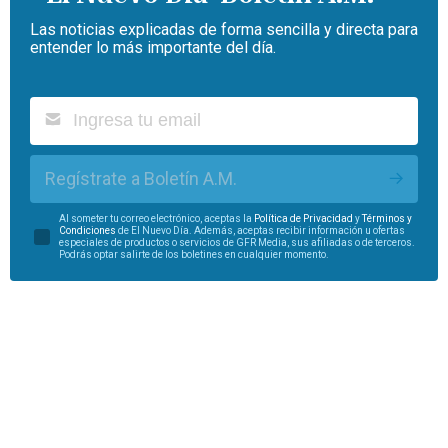
Las noticias explicadas de forma sencilla y directa para
entender lo más importante del día.
Regístrate a Boletín A.M.
Al someter tu correo electrónico, aceptas la
Política de Privacidad
y
Términos y
Condiciones
de El Nuevo Día. Además, aceptas recibir información u ofertas
especiales de productos o servicios de GFR Media, sus afiliadas o de terceros.
Podrás optar salirte de los boletines en cualquier momento.