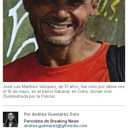
José Luis Martínez Vázquez, de 51 años, fue visto por última vez
el 16 de mayo, en el barrio Rabanal, en Cidra, donde vive.
(
Suministrada por la Policía
)
Por
Andrea Guemárez Soto
Periodista de Breaking News
andrea.guemarez@gfrmedia.com