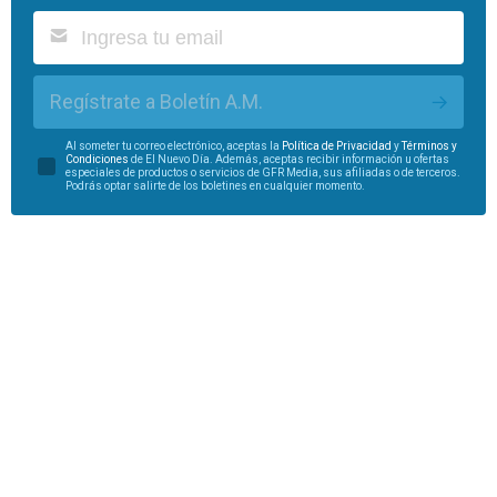
Regístrate a Boletín A.M.
Al someter tu correo electrónico, aceptas la
Política de Privacidad
y
Términos y
Condiciones
de El Nuevo Día. Además, aceptas recibir información u ofertas
especiales de productos o servicios de GFR Media, sus afiliadas o de terceros.
Podrás optar salirte de los boletines en cualquier momento.