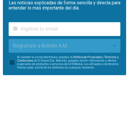
Las noticias explicadas de forma sencilla y directa para
entender lo más importante del día.
Regístrate a Boletín A.M.
Al someter tu correo electrónico, aceptas la
Política de Privacidad
y
Términos y
Condiciones
de El Nuevo Día. Además, aceptas recibir información u ofertas
especiales de productos o servicios de GFR Media, sus afiliadas o de terceros.
Podrás optar salirte de los boletines en cualquier momento.