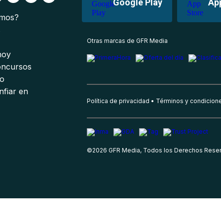
Google Play
Ap
omos?
s
Otras marcas de GFR Media
 hoy
oncursos
io
nfiar en
Política de privacidad
Términos y condicion
©
2026
GFR Media, Todos los Derechos Rese