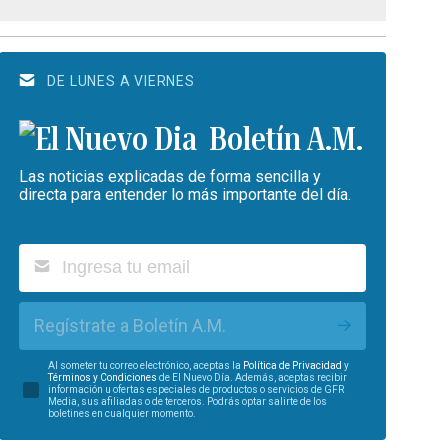
DE LUNES A VIERNES
Boletín A.M.
Las noticias explicadas de forma sencilla y
directa para entender lo más importante del día.
Regístrate a Boletín A.M.
Al someter tu correo electrónico, aceptas la
Política de Privacidad
y
Términos y Condiciones
de El Nuevo Día. Además, aceptas recibir
información u ofertas especiales de productos o servicios de GFR
Media, sus afiliadas o de terceros. Podrás optar salirte de los
boletines en cualquier momento.