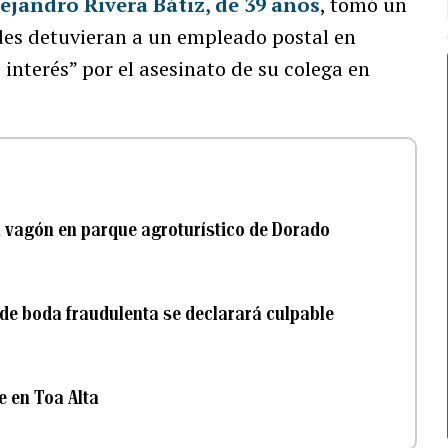
ejandro Rivera Bátiz, de 39 años
, tomó un
des detuvieran a un empleado postal en
interés” por el asesinato de su colega en
n vagón en parque agroturístico de Dorado
a de boda fraudulenta se declarará culpable
e en Toa Alta