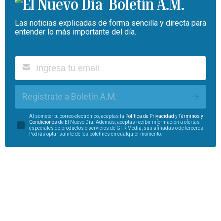
Boletín A.M.
Las noticias explicadas de forma sencilla y directa para
entender lo más importante del día.
Regístrate a Boletín A.M.
Al someter tu correo electrónico, aceptas la
Política de Privacidad
y
Términos y
Condiciones
de El Nuevo Día. Además, aceptas recibir información u ofertas
especiales de productos o servicios de GFR Media, sus afiliadas o de terceros.
Podrás optar salirte de los boletines en cualquier momento.