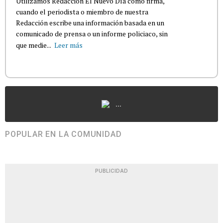
TAGS
BREAKING NEWS
INSTITUTO DE CIENCIAS FORENSES
POLICÍA DE PUERTO RICO
ARECIBO
ACERCA DEL AUTOR
REDACCIÓN EL NUEVO DÍA
Utilizamos Redacción El Nuevo Día como firma,
cuando el periodista o miembro de nuestra
Redacción escribe una información basada en un
comunicado de prensa o un informe policiaco, sin
que medie...
Leer más