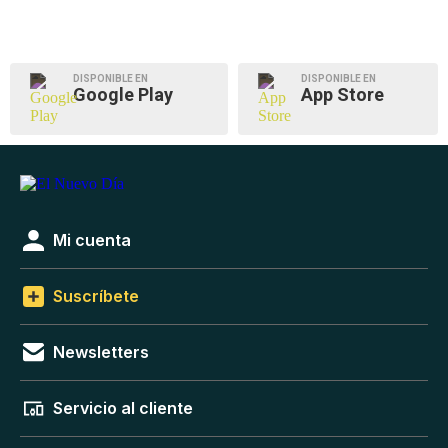
Presidente ejecutivo de la AAA
comparece a vista en caso del
Municipio de San Juan
7 de agosto de 2026 a las 2:49 p.m.
GOBIERNO
Activan a la Guardia Nacional para
extinguir un fuego forestal en Cayey
7 de agosto de 2026 a las 1:55 p.m.
DISPONIBLE EN
DISPONIBLE EN
Google Play
App Store