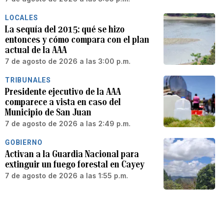
LOCALES
Dragado en seco: AAA proyecta
remover 500,000 yardas cúbicas o más
de las orillas de Carraízo
7 de agosto de 2026 a las 3:56 p.m.
LOCALES
“Si la huelga es el último paso, habrá
que llegar allá”: sindicato de la AAA
denuncia crítica situación en medio de
emergencia por racionamiento
7 de agosto de 2026 a las 3:05 p.m.
LOCALES
La sequía del 2015: qué se hizo
entonces y cómo compara con el plan
actual de la AAA
7 de agosto de 2026 a las 3:00 p.m.
TRIBUNALES