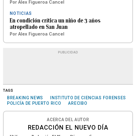
Hato Viejo, en
Arecibo
.
RELACIONADAS
NOTICIAS
Sin rastro de los tres amigos desaparecidos en
Vega Baja tras días de búsqueda
Por
Alex Figueroa Cancel
NOTICIAS
Hallan quemado un vehículo robado en un
“carjacking” en Toa Baja
Por
Alex Figueroa Cancel
NOTICIAS
En condición crítica un niño de 3 años
atropellado en San Juan
Por
Alex Figueroa Cancel
PUBLICIDAD