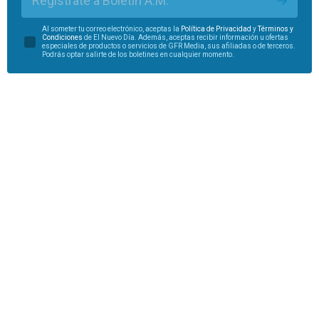
DE LUNES A VIERNES
Boletín A.M.
Las noticias explicadas de forma sencilla y directa para
entender lo más importante del día.
Regístrate a Boletín A.M.
Al someter tu correo electrónico, aceptas la
Política de Privacidad
y
Términos y
Condiciones
de El Nuevo Día. Además, aceptas recibir información u ofertas
especiales de productos o servicios de GFR Media, sus afiliadas o de terceros.
Podrás optar salirte de los boletines en cualquier momento.