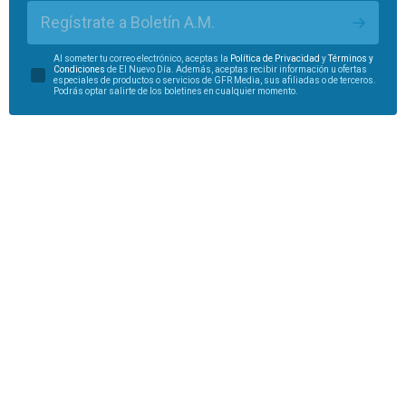
Regístrate a Boletín A.M.
Al someter tu correo electrónico, aceptas la
Política de Privacidad
y
Términos y
Condiciones
de El Nuevo Día. Además, aceptas recibir información u ofertas
especiales de productos o servicios de GFR Media, sus afiliadas o de terceros.
Podrás optar salirte de los boletines en cualquier momento.