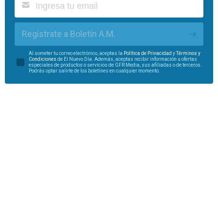
Regístrate a Boletín A.M.
Al someter tu correo electrónico, aceptas la
Política de Privacidad
y
Términos y
Condiciones
de El Nuevo Día. Además, aceptas recibir información u ofertas
especiales de productos o servicios de GFR Media, sus afiliadas o de terceros.
Podrás optar salirte de los boletines en cualquier momento.