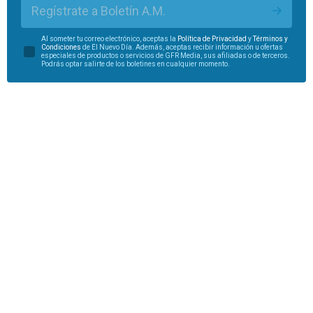
Regístrate a Boletín A.M.
Al someter tu correo electrónico, aceptas la
Política de Privacidad
y
Términos y
Condiciones
de El Nuevo Día. Además, aceptas recibir información u ofertas
especiales de productos o servicios de GFR Media, sus afiliadas o de terceros.
Podrás optar salirte de los boletines en cualquier momento.