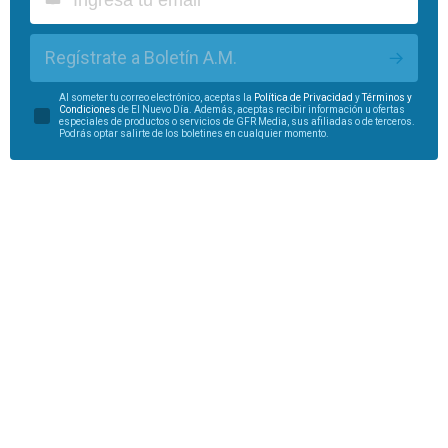
Regístrate a Boletín A.M.
Al someter tu correo electrónico, aceptas la
Política de Privacidad
y
Términos y
Condiciones
de El Nuevo Día. Además, aceptas recibir información u ofertas
especiales de productos o servicios de GFR Media, sus afiliadas o de terceros.
Podrás optar salirte de los boletines en cualquier momento.