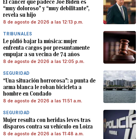
El cáncer que padece Joe Biden es
“muy doloroso” y “muy debilitante”,
revela su hijo
8 de agosto de 2026 a las 12:13 p.m.
TRIBUNALES
Le pidió bajar la música: mujer
enfrenta cargos por presuntamente
empujar a su vecina de 74 años
8 de agosto de 2026 a las 12:05 p.m.
SEGURIDAD
“Una situación horrorosa”: a punta de
arma blanca le roban bicicleta a
hombre en Condado
8 de agosto de 2026 a las 11:51 a.m.
SEGURIDAD
Mujer resulta con heridas leves tras
disparos contra su vehículo en Loíza
8 de agosto de 2026 a las 11:48 a.m.