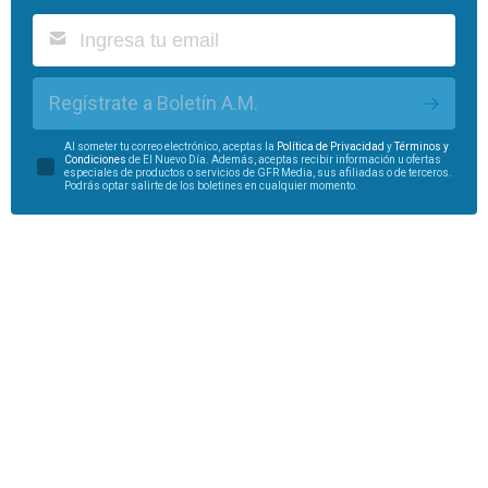
Regístrate a Boletín A.M.
Al someter tu correo electrónico, aceptas la
Política de Privacidad
y
Términos y
Condiciones
de El Nuevo Día. Además, aceptas recibir información u ofertas
especiales de productos o servicios de GFR Media, sus afiliadas o de terceros.
Podrás optar salirte de los boletines en cualquier momento.