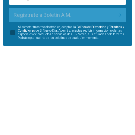
Regístrate a Boletín A.M.
Al someter tu correo electrónico, aceptas la
Política de Privacidad
y
Términos y
Condiciones
de El Nuevo Día. Además, aceptas recibir información u ofertas
especiales de productos o servicios de GFR Media, sus afiliadas o de terceros.
Podrás optar salirte de los boletines en cualquier momento.