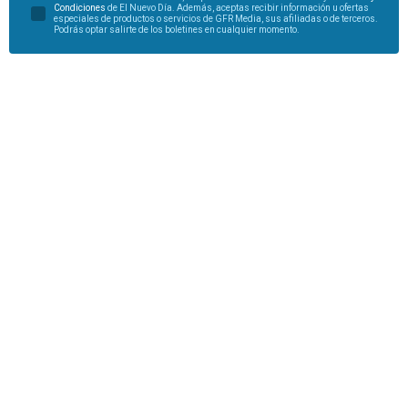
Condiciones
de El Nuevo Día. Además, aceptas recibir información u ofertas
especiales de productos o servicios de GFR Media, sus afiliadas o de terceros.
Podrás optar salirte de los boletines en cualquier momento.