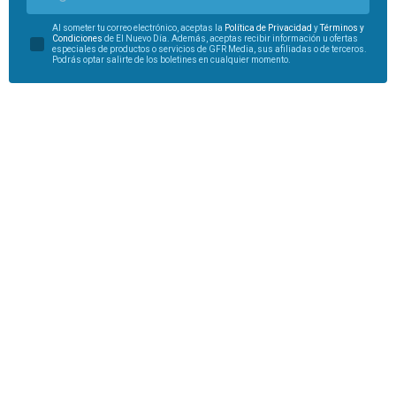
Al someter tu correo electrónico, aceptas la
Política de Privacidad
y
Términos y
Condiciones
de El Nuevo Día. Además, aceptas recibir información u ofertas
especiales de productos o servicios de GFR Media, sus afiliadas o de terceros.
Podrás optar salirte de los boletines en cualquier momento.