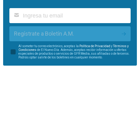
Regístrate a Boletín A.M.
Al someter tu correo electrónico, aceptas la
Política de Privacidad
y
Términos y
Condiciones
de El Nuevo Día. Además, aceptas recibir información u ofertas
especiales de productos o servicios de GFR Media, sus afiliadas o de terceros.
Podrás optar salirte de los boletines en cualquier momento.