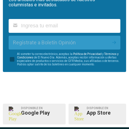
columnistas e invitados.
Regístrate a Boletín Opinión
Al someter tu correo electrónico, aceptas la
Política de Privacidad
y
Términos y
Condiciones
de El Nuevo Día. Además, aceptas recibir información u ofertas
especiales de productos o servicios de GFR Media, sus afiliadas o de terceros.
Podrás optar salirte de los boletines en cualquier momento.
DISPONIBLE EN
DISPONIBLE EN
Google Play
App Store