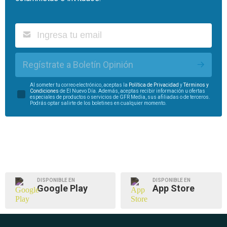
Regístrate a Boletín Opinión
Al someter tu correo electrónico, aceptas la
Política de Privacidad
y
Términos y
Condiciones
de El Nuevo Día. Además, aceptas recibir información u ofertas
especiales de productos o servicios de GFR Media, sus afiliadas o de terceros.
Podrás optar salirte de los boletines en cualquier momento.
DISPONIBLE EN
DISPONIBLE EN
Google Play
App Store