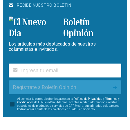
RECIBE NUESTRO BOLETÍN
Boletín
Opinión
Los artículos más destacados de nuestros
columnistas e invitados.
Regístrate a Boletín Opinión
Al someter tu correo electrónico, aceptas la
Política de Privacidad
y
Términos y
Condiciones
de El Nuevo Día. Además, aceptas recibir información u ofertas
especiales de productos o servicios de GFR Media, sus afiliadas o de terceros.
Podrás optar salirte de los boletines en cualquier momento.