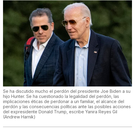
Se ha discutido mucho el perdón del presidente Joe Biden a su
hijo Hunter. Se ha cuestionado la legalidad del perdón, las
implicaciones éticas de perdonar a un familiar, el alcance del
perdón y las consecuencias políticas ante las posibles acciones
del expresidente Donald Trump, escribe Yanira Reyes Gil
(
Andrew Harnik
)