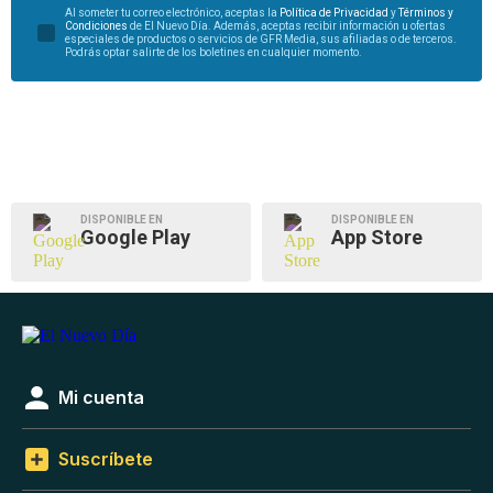
Al someter tu correo electrónico, aceptas la
Política de Privacidad
y
Términos y
Condiciones
de El Nuevo Día. Además, aceptas recibir información u ofertas
especiales de productos o servicios de GFR Media, sus afiliadas o de terceros.
Podrás optar salirte de los boletines en cualquier momento.
DISPONIBLE EN
DISPONIBLE EN
Google Play
App Store
Mi cuenta
Suscríbete