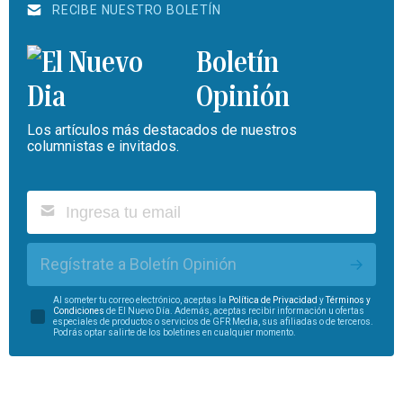
RECIBE NUESTRO BOLETÍN
Boletín
Opinión
Los artículos más destacados de nuestros
columnistas e invitados.
Regístrate a Boletín Opinión
Al someter tu correo electrónico, aceptas la
Política de Privacidad
y
Términos y
Condiciones
de El Nuevo Día. Además, aceptas recibir información u ofertas
especiales de productos o servicios de GFR Media, sus afiliadas o de terceros.
Podrás optar salirte de los boletines en cualquier momento.